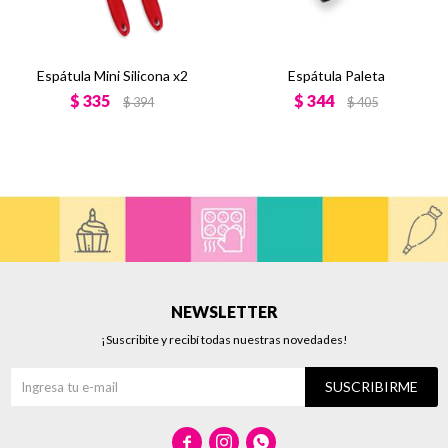
Espátula Mini Silicona x2
Espátula Paleta
$
335
$
344
$
394
$
405
NEWSLETTER
¡Suscribite y recibí todas nuestras novedades!
SUSCRIBIRME


