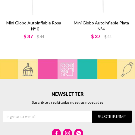
Mini Globo Autoinflable Rosa
Mini Globo Autoinflable Plata
- N° 0
N°4
$
37
$
37
$
44
$
44
NEWSLETTER
¡Suscribite y recibí todas nuestras novedades!
SUSCRIBIRME


