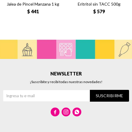
Jalea de Pincel Manzana 1 kg
Eritritol sin TACC 500g
$
441
$
579
NEWSLETTER
¡Suscribite y recibí todas nuestras novedades!
SUSCRIBIRME


