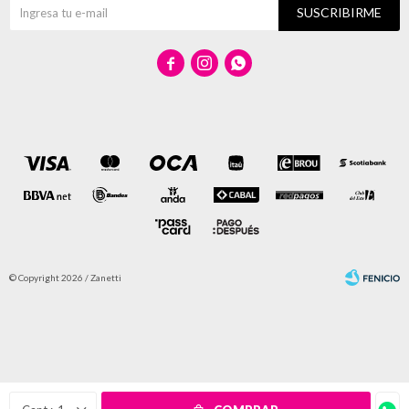
SUSCRIBIRME



© Copyright 2026 / Zanetti
Fenicio