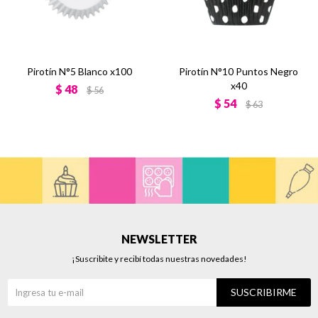
Pirotín N°5 Blanco x100
Pirotín N°10 Puntos Negro
x40
$
48
$
56
$
54
$
63
NEWSLETTER
¡Suscribite y recibí todas nuestras novedades!
SUSCRIBIRME