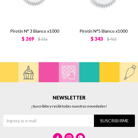
Pirotín N° 3 Blanco x1000
Pirotín N°5 Blanco x1000
$
269
$
343
$
316
$
403
NEWSLETTER
¡Suscribite y recibí todas nuestras novedades!
SUSCRIBIRME


