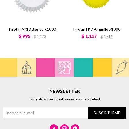
Pirotín N°10 Blanco x1000
Pirotín N°9 Amarillo x1000
$
995
$
1.117
$
1.170
$
1.314
NEWSLETTER
¡Suscribite y recibí todas nuestras novedades!
SUSCRIBIRME


