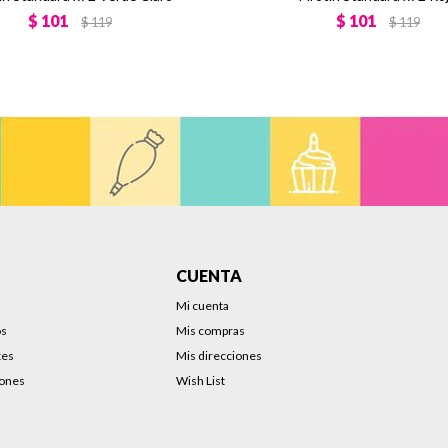
$
101
$
101
$
119
$
119
CUENTA
Mi cuenta
os
Mis compras
tes
Mis direcciones
iones
Wish List