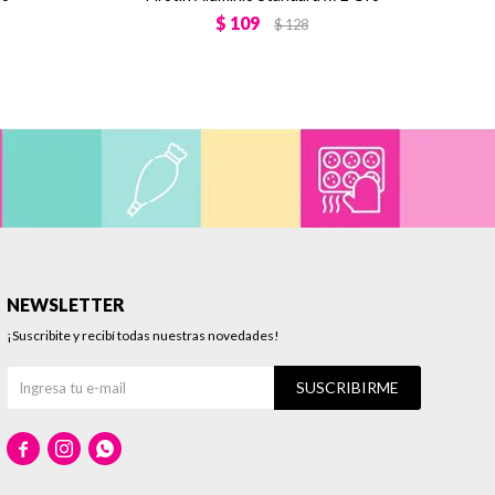
$
109
$
128
NEWSLETTER
¡Suscribite y recibí todas nuestras novedades!
SUSCRIBIRME


