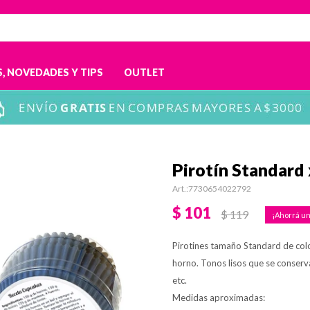
, NOVEDADES Y TIPS
OUTLET
Pirotín Standard
7730654022792
$
101
$
119
Pirotines tamaño Standard de col
horno. Tonos lisos que se conserv
etc.
Medidas aproximadas: