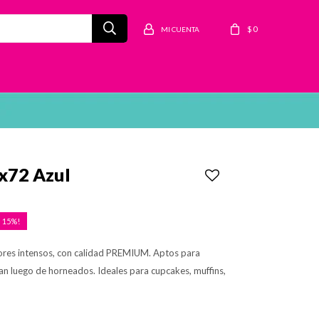
$
0
 x72 Azul
15
ores intensos, con calidad PREMIUM. Aptos para
an luego de horneados. Ideales para cupcakes, muffins,