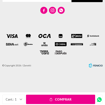



© Copyright 2026 / Zanetti
Fenicio
1
COMPRAR