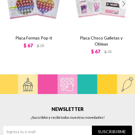
Placa Formas Pop-it
Placa Choco Galletas y
Obleas
$
67
$
79
$
67
$
79
NEWSLETTER
¡Suscribite y recibí todas nuestras novedades!
SUSCRIBIRME