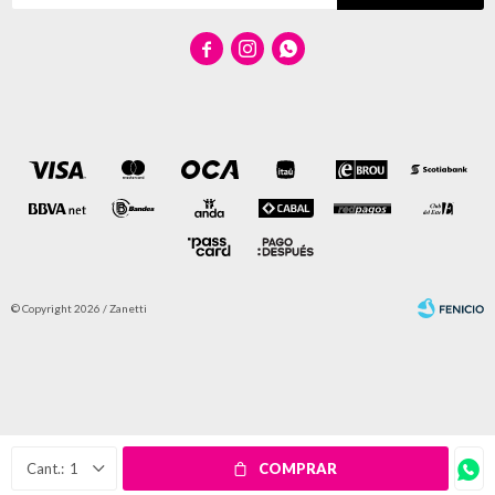



© Copyright 2026 / Zanetti
Fenicio
1
COMPRAR