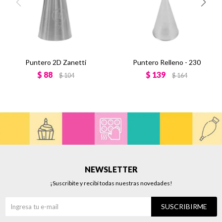
Puntero 2D Zanetti
Puntero Relleno - 230
$
88
$
139
$
104
$
164
NEWSLETTER
¡Suscribite y recibí todas nuestras novedades!
SUSCRIBIRME