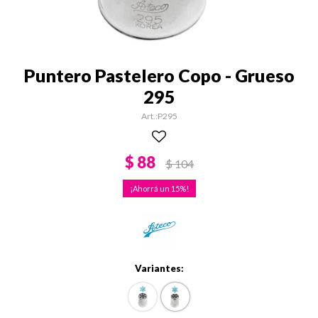
Puntero Pastelero Copo - Grueso
295
P295
$
88
$
104
15
Variantes: