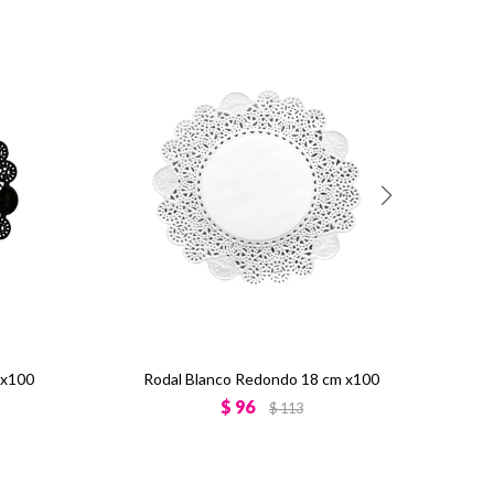
 x100
Rodal Blanco Redondo 18 cm x100
Rodal
$
96
$
113