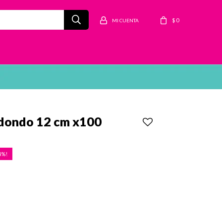
$
0
dondo 12 cm x100
4