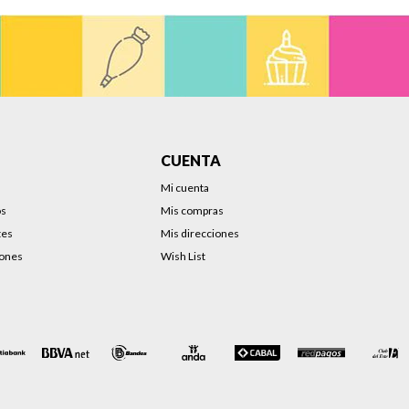
CUENTA
Mi cuenta
os
Mis compras
tes
Mis direcciones
iones
Wish List