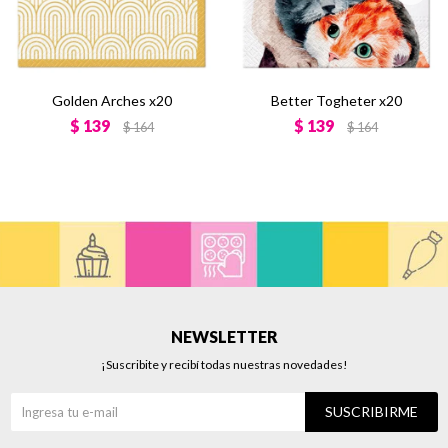
Golden Arches x20
Better Togheter x20
$
139
$
139
$
164
$
164
NEWSLETTER
¡Suscribite y recibí todas nuestras novedades!
SUSCRIBIRME