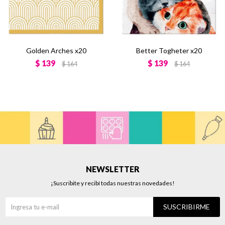
Golden Arches x20
Better Togheter x20
$
139
$
139
$
164
$
164
NEWSLETTER
¡Suscribite y recibí todas nuestras novedades!
SUSCRIBIRME