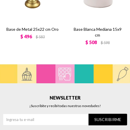
Base de Metal 25x22 cm Oro
Base Blanca Mediana 15x9
cm
$
496
$
583
$
508
$
598
NEWSLETTER
¡Suscribite y recibí todas nuestras novedades!
SUSCRIBIRME