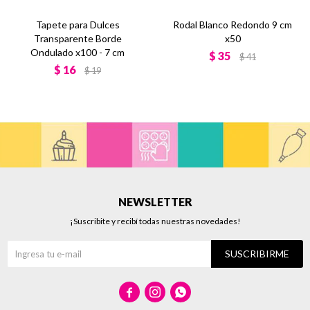
Tapete para Dulces
Rodal Blanco Redondo 9 cm
Transparente Borde
x50
Ondulado x100 - 7 cm
$
35
$
41
$
16
$
19
NEWSLETTER
¡Suscribite y recibí todas nuestras novedades!
SUSCRIBIRME


