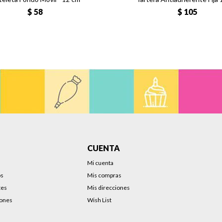
$
58
$
105
CUENTA
Mi cuenta
os
Mis compras
tes
Mis direcciones
iones
Wish List