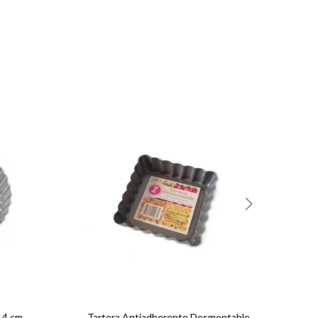
 14 cm
Tartera Antiadherente Desmontable