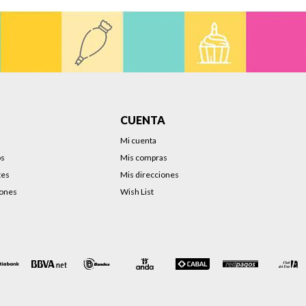
CUENTA
Mi cuenta
os
Mis compras
tes
Mis direcciones
iones
Wish List