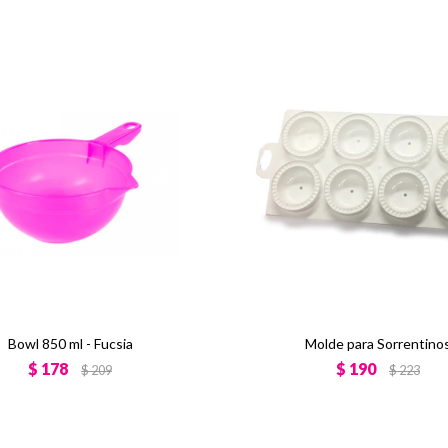
Bowl 850 ml - Fucsia
Molde para Sorrentino
$
178
$
190
$
209
$
223