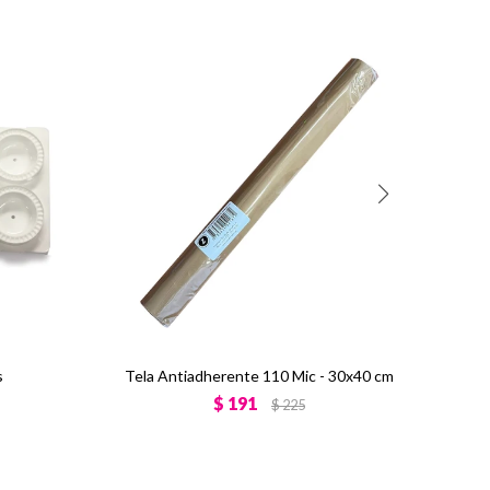
s
Tela Antiadherente 110 Mic - 30x40 cm
$
191
$
225