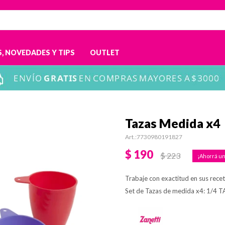
, NOVEDADES Y TIPS
OUTLET
Tazas Medida x4
7730980191827
$
190
$
223
Trabaje con exactitud en sus rece
Set de Tazas de medida x4: 1/4 