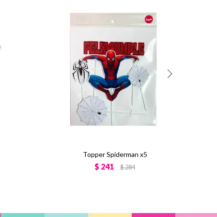
Topper Spiderman x5
$
241
$
284