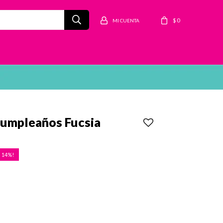
$
0
Cumpleaños Fucsia
14