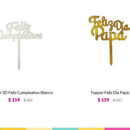
 3D Feliz Cumpleaños Blanco
Topper Feliz Día Papá
$
159
$
159
$
187
$
187