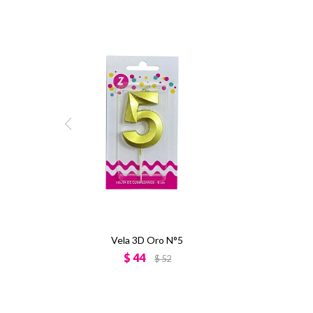
Vela 3D Oro N°5
$
44
$
52