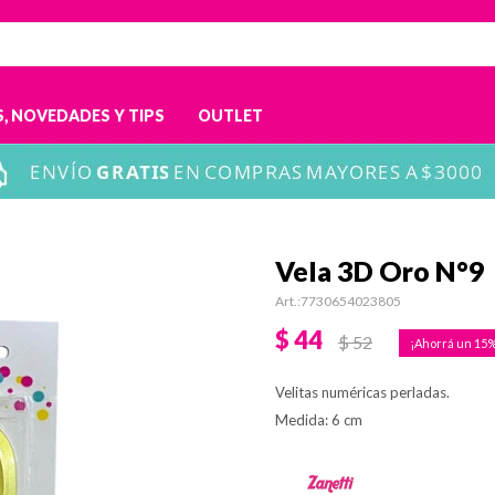
, NOVEDADES Y TIPS
OUTLET
Vela 3D Oro N°9
7730654023805
$
44
$
52
15
Velitas numéricas perladas.
Medida: 6 cm