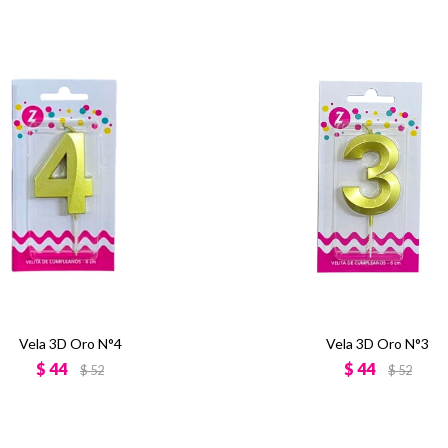
Vela 3D Oro N°4
Vela 3D Oro N°3
$
44
$
44
$
52
$
52