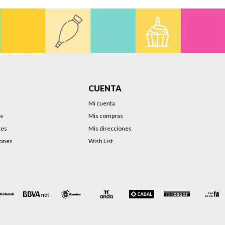
CUENTA
Mi cuenta
os
Mis compras
tes
Mis direcciones
iones
Wish List