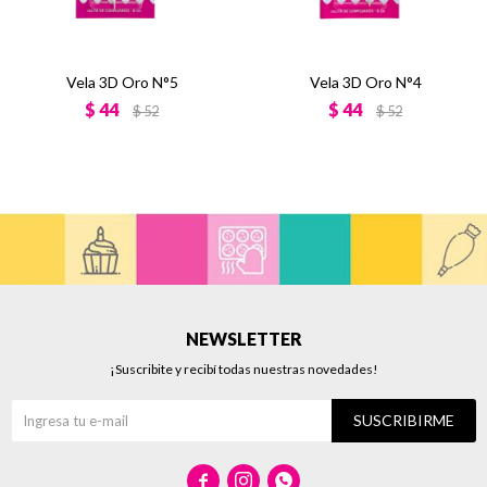
Vela 3D Oro N°5
Vela 3D Oro N°4
$
44
$
44
$
52
$
52
NEWSLETTER
¡Suscribite y recibí todas nuestras novedades!
SUSCRIBIRME


