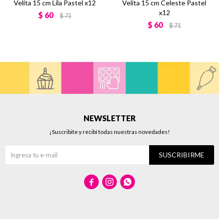
Velita 15 cm Lila Pastel x12
Velita 15 cm Celeste Pastel
x12
$
60
$
71
$
60
$
71
NEWSLETTER
¡Suscribite y recibí todas nuestras novedades!
SUSCRIBIRME


