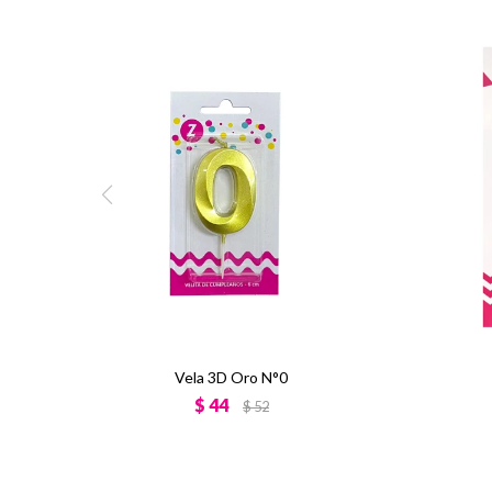
Vela 3D Oro N°0
$
44
$
52