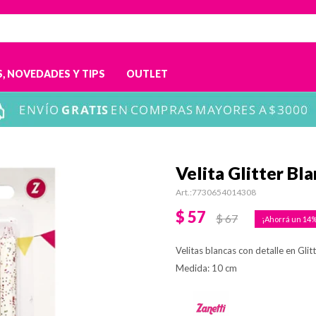
, NOVEDADES Y TIPS
OUTLET
Velita Glitter Bl
7730654014308
$
57
$
67
14
Velitas blancas con detalle en Glitt
Medida: 10 cm