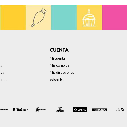
CUENTA
Mi cuenta
os
Mis compras
tes
Mis direcciones
iones
Wish List