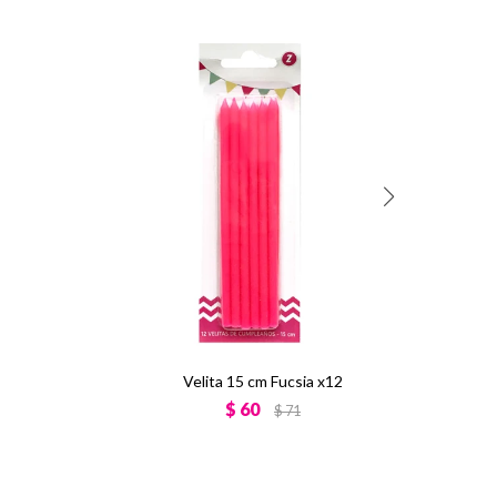
Velita 15 cm Fucsia x12
$
60
$
71