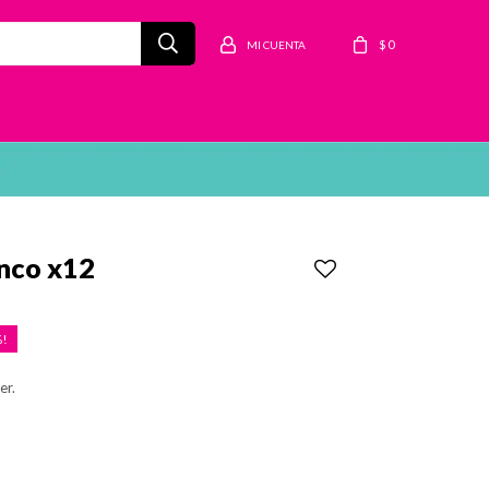
$
0
anco x12
er.