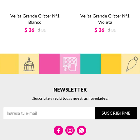
Velita Grande Glitter N°1
Velita Grande Glitter N°1
Blanco
Violeta
$
26
$
26
$
31
$
31
NEWSLETTER
¡Suscribite y recibí todas nuestras novedades!
SUSCRIBIRME


