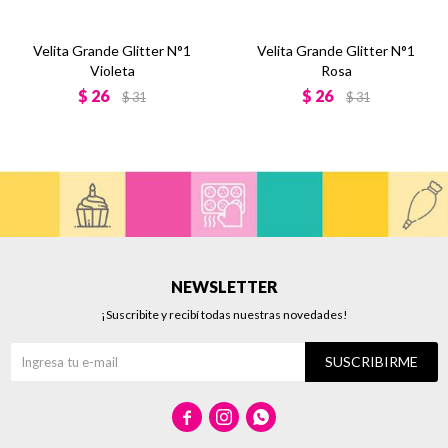
Velita Grande Glitter N°1
Velita Grande Glitter N°1
Violeta
Rosa
$
26
$
26
$
31
$
31
NEWSLETTER
¡Suscribite y recibí todas nuestras novedades!
SUSCRIBIRME


