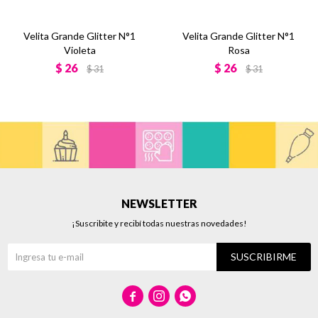
Velita Grande Glitter N°1
Velita Grande Glitter N°1
Violeta
Rosa
$
26
$
26
$
31
$
31
NEWSLETTER
¡Suscribite y recibí todas nuestras novedades!
SUSCRIBIRME


