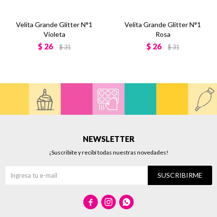
Velita Grande Glitter N°1
Velita Grande Glitter N°1
Violeta
Rosa
$
26
$
26
$
31
$
31
NEWSLETTER
¡Suscribite y recibí todas nuestras novedades!
SUSCRIBIRME


