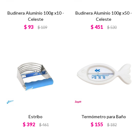
Budinera Aluminio 100g x10 -
Budinera Aluminio 100g x50 -
Celeste
Celeste
$
93
$
451
$
109
$
530
Estribo
Termómetro para Baño
$
392
$
155
$
461
$
182