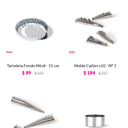
Tarteleta Fondo Móvil - 15 cm
Molde Cañón x10 - N° 1
$
89
$
184
$
105
$
217