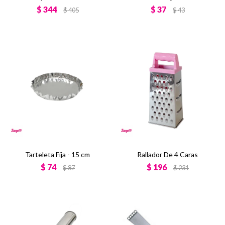
$
344
$
37
$
405
$
43
Tarteleta Fija - 15 cm
Rallador De 4 Caras
$
74
$
196
$
87
$
231