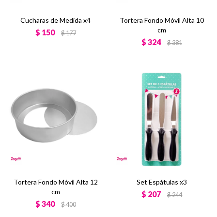
Cucharas de Medida x4
Tortera Fondo Móvil Alta 10
cm
$
150
$
177
$
324
$
381
Tortera Fondo Móvil Alta 12
Set Espátulas x3
cm
$
207
$
244
$
340
$
400