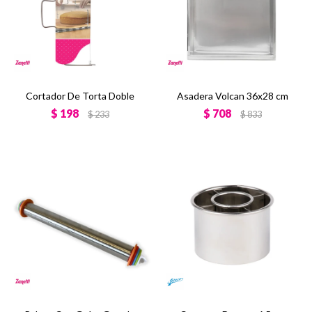
Cortador De Torta Doble
Asadera Volcan 36x28 cm
$
198
$
708
$
233
$
833