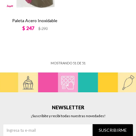
Paleta Acero Inoxidable
$
247
$
290
MOSTRANDO
51
DE
51
NEWSLETTER
¡Suscribite y recibí todas nuestras novedades!
SUSCRIBIRME