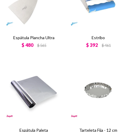
Espátula Plancha Ultra
Estribo
$
480
$
392
$
565
$
461
Espátula Paleta
Tarteleta Fija - 12 cm