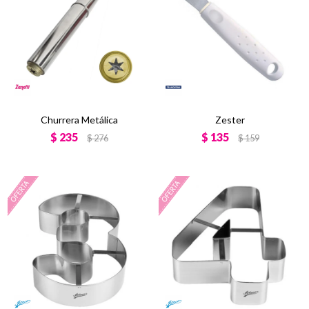
Churrera Metálica
Zester
$
235
$
135
$
276
$
159