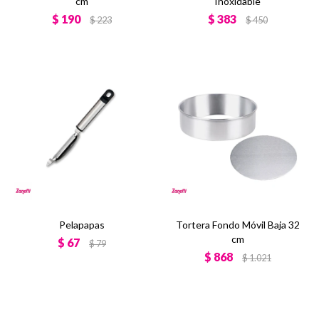
cm
Inoxidable
$
190
$
383
$
223
$
450
Pelapapas
Tortera Fondo Móvil Baja 32
cm
$
67
$
79
$
868
$
1.021