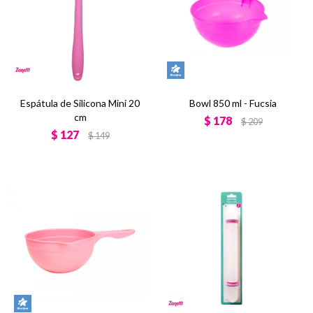
Espátula de Silicona Mini 20
Bowl 850 ml - Fucsia
cm
$
178
$
209
$
127
$
149