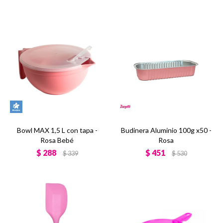
Bowl MAX 1,5 L con tapa -
Budinera Aluminio 100g x50 -
Rosa Bebé
Rosa
$
288
$
451
$
339
$
530