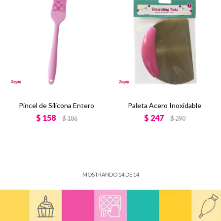
Pincel de Silicona Entero
Paleta Acero Inoxidable
$
158
$
247
$
186
$
290
MOSTRANDO
14
DE
14