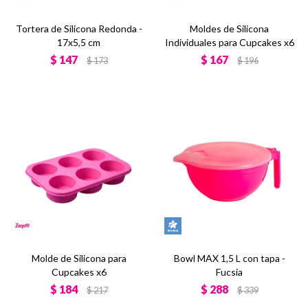
Tortera de Silicona Redonda -
Moldes de Silicona
17x5,5 cm
Individuales para Cupcakes x6
$
147
$
167
$
173
$
196
Molde de Silicona para
Bowl MAX 1,5 L con tapa -
Cupcakes x6
Fucsia
$
184
$
288
$
217
$
339