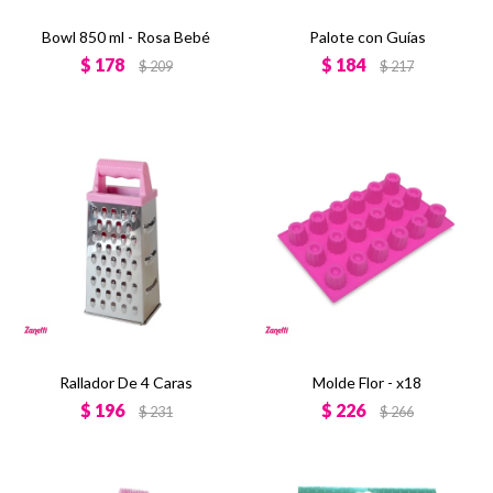
Bowl 850 ml - Rosa Bebé
Palote con Guías
$
178
$
184
$
209
$
217
Rallador De 4 Caras
Molde Flor - x18
$
196
$
226
$
231
$
266