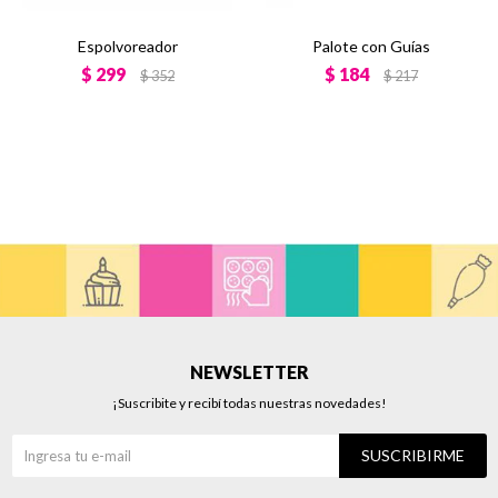
Espolvoreador
Palote con Guías
$
299
$
184
$
352
$
217
NEWSLETTER
¡Suscribite y recibí todas nuestras novedades!
SUSCRIBIRME