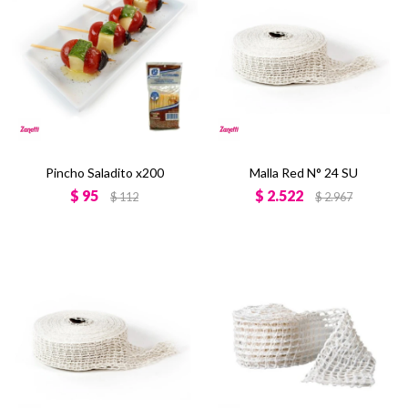
Pincho Saladito x200
Malla Red N° 24 SU
$
95
$
2.522
$
112
$
2.967