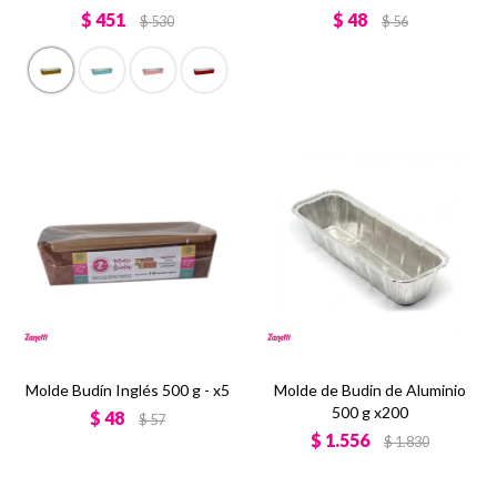
$
451
$
48
$
530
$
56
Molde Budín Inglés 500 g - x5
Molde de Budin de Aluminio
500 g x200
$
48
$
57
$
1.556
$
1.830