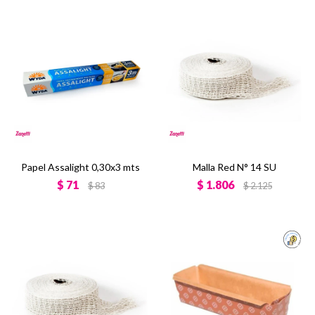
Papel Assalight 0,30x3 mts
Malla Red N° 14 SU
$
71
$
1.806
$
83
$
2.125