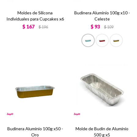
Moldes de Silicona
Budinera Aluminio 100g x10 -
Individuales para Cupcakes x6
Celeste
$
167
$
93
$
196
$
109
Budinera Aluminio 100g x50 -
Molde de Budin de Aluminio
Oro
500 g x5