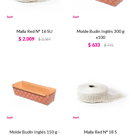
Malla Red N° 16 SU
Molde Budín Inglés 300 g
x100
$
2.009
$
2.364
$
633
$
745
Molde Budín Inglés 150 g -
Malla Red N° 18 S