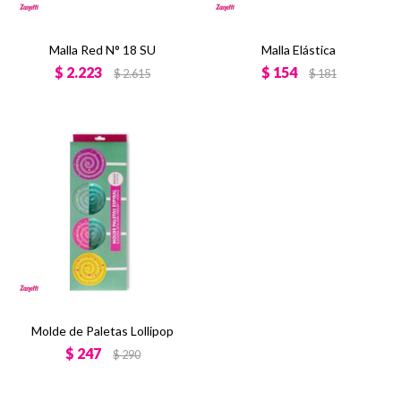
Malla Red N° 18 SU
Malla Elástica
$
2.223
$
154
$
2.615
$
181
Molde de Paletas Lollipop
$
247
$
290