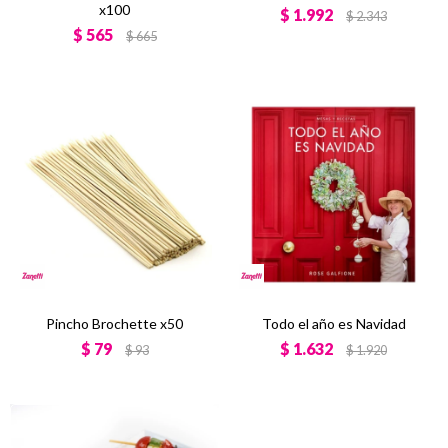
x100
$
1.992
$
2.343
$
565
$
665
Pincho Brochette x50
Todo el año es Navidad
$
79
$
1.632
$
93
$
1.920