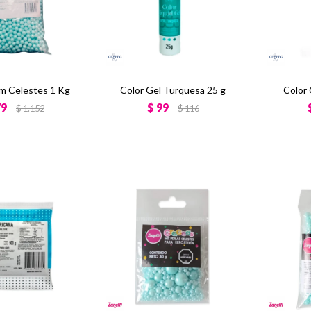
mm Celestes 1 Kg
Color Gel Turquesa 25 g
Color 
79
$
99
$
1.152
$
116