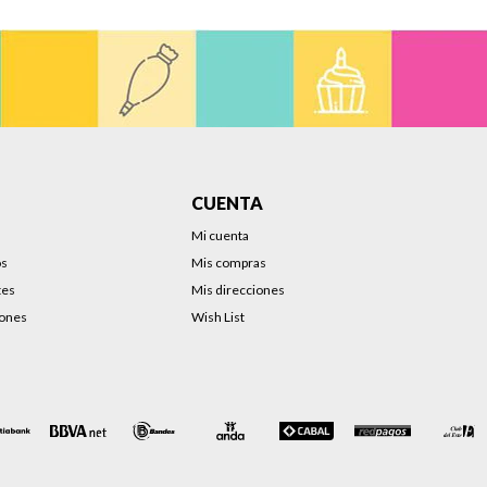
CUENTA
Mi cuenta
os
Mis compras
tes
Mis direcciones
iones
Wish List