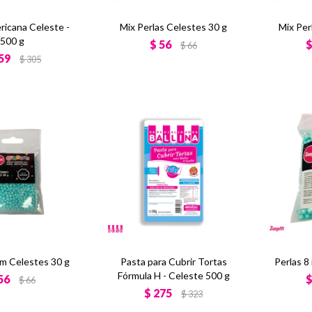
ricana Celeste -
Mix Perlas Celestes 30 g
Mix Per
500 g
$
56
$
66
59
$
305
mm Celestes 30 g
Pasta para Cubrir Tortas
Perlas 8
Fórmula H - Celeste 500 g
56
$
66
$
275
$
323