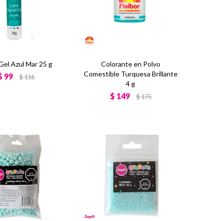
Gel Azul Mar 25 g
Colorante en Polvo
Comestible Turquesa Brillante
$
99
$
116
4 g
$
149
$
175