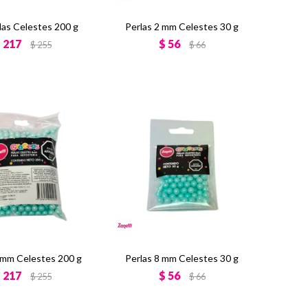
las Celestes 200 g
Perlas 2 mm Celestes 30 g
$
217
$
56
$
255
$
66
 mm Celestes 200 g
Perlas 8 mm Celestes 30 g
$
217
$
56
$
255
$
66