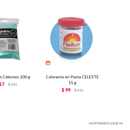
m Celestes 200 g
Colorante en Pasta CELESTE
15 g
17
$
255
$
99
$
116
MOSTRANDO
14
DE
14