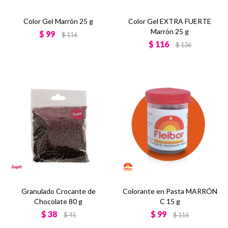
Color Gel Marrón 25 g
Color Gel EXTRA FUERTE
Marrón 25 g
$
99
$
116
$
116
$
136
Granulado Crocante de
Colorante en Pasta MARRÓN
Chocolate 80 g
C 15 g
$
38
$
99
$
45
$
116