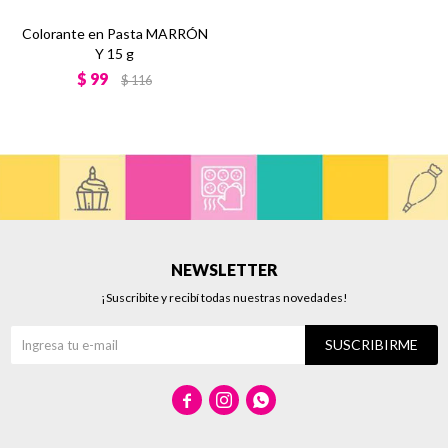
Colorante en Pasta MARRÓN
Y 15 g
$
99
$
116
NEWSLETTER
¡Suscribite y recibí todas nuestras novedades!
SUSCRIBIRME


