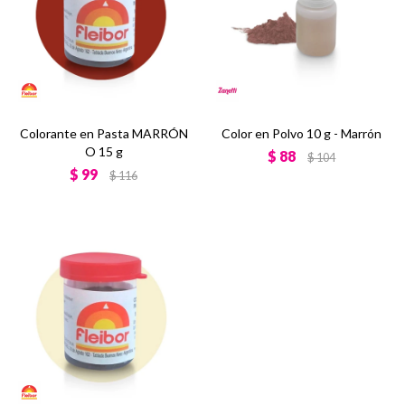
Colorante en Pasta MARRÓN
Color en Polvo 10 g - Marrón
O 15 g
$
88
$
104
$
99
$
116