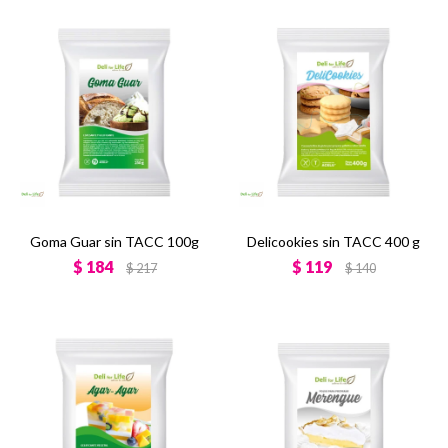
Goma Guar sin TACC 100g
Delicookies sin TACC 400 g
$
184
$
119
$
217
$
140