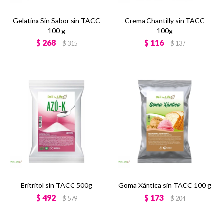
Gelatina Sin Sabor sin TACC
Crema Chantilly sin TACC
100 g
100g
$
268
$
116
$
315
$
137
Eritritol sin TACC 500g
Goma Xántica sin TACC 100 g
$
492
$
173
$
579
$
204