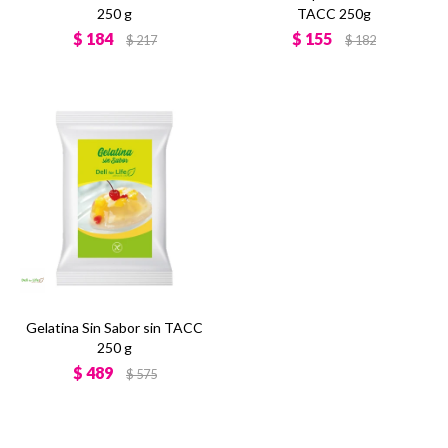
250 g
TACC 250g
$
184
$
155
$
217
$
182
Gelatina Sin Sabor sin TACC
250 g
$
489
$
575