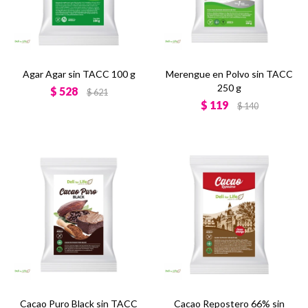
Agar Agar sin TACC 100 g
Merengue en Polvo sin TACC
250 g
$
528
$
621
$
119
$
140
Cacao Puro Black sin TACC
Cacao Repostero 66% sin