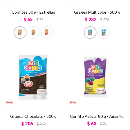
Confites 50 g - Estrellas
Gragea Multicolor - 500 g
$
65
$
232
$
77
$
273
Gragea Chocolate - 500 g
Confite Azúcar 80 g - Amarillo
$
206
$
60
$
242
$
71