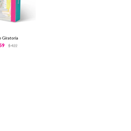
 Giratoria
59
$
422