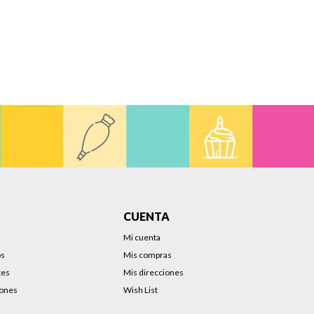
CUENTA
Mi cuenta
os
Mis compras
tes
Mis direcciones
iones
Wish List