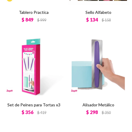
Tablero Practica
Sello Alfabeto
$
849
$
134
$
999
$
158
Set de Peines para Tortas x3
Alisador Metálico
$
356
$
298
$
419
$
350