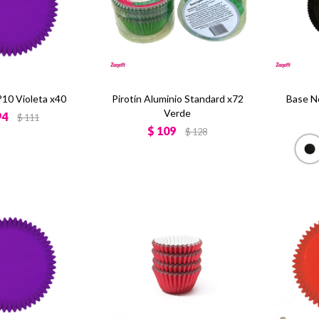
°10 Violeta x40
Pirotín Aluminio Standard x72
Base N
Verde
94
$
111
$
109
$
128