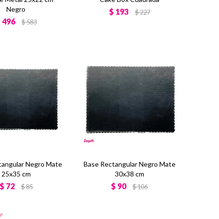
Negro
$
193
$
227
$
496
$
583
tangular Negro Mate
Base Rectangular Negro Mate
25x35 cm
30x38 cm
$
72
$
90
$
85
$
106