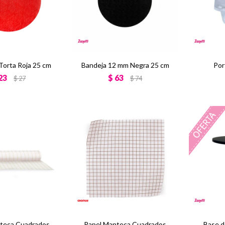
Torta Roja 25 cm
Bandeja 12 mm Negra 25 cm
Por
23
$
63
$
27
$
74
teca Cuadrados
Papel Manteca Cuadrados
Base d