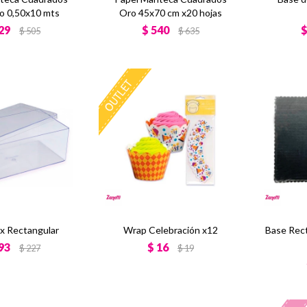
lo 0,50x10 mts
Oro 45x70 cm x20 hojas
29
$
540
$
505
$
635
x Rectangular
Wrap Celebración x12
Base Rec
93
$
16
$
227
$
19