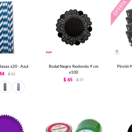
Rayas x20 - Azul
Rodal Negro Redondo 9 cm
Pirotín
x100
44
$
52
$
65
$
77