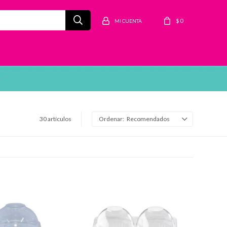
$
0
30 artículos
Recomendados