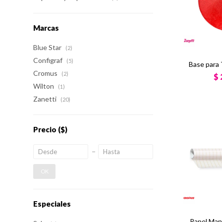
Marcas
Blue Star
(2)
Configraf
(5)
Base para 
Cromus
(2)
$
Wilton
(1)
Zanetti
(20)
Precio
($)
OK
Especiales
Papel Man