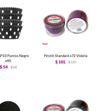
 N°10 Puntos Negro
Pirotín Standard x72 Violeta
x40
$
101
$
119
$
54
$
63