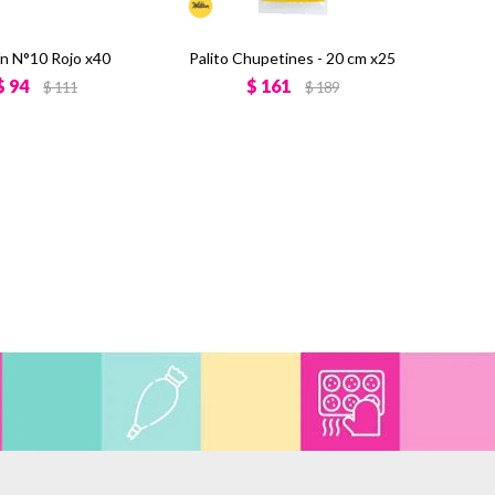
ín N°10 Rojo x40
Palito Chupetines - 20 cm x25
$
94
$
161
$
111
$
189