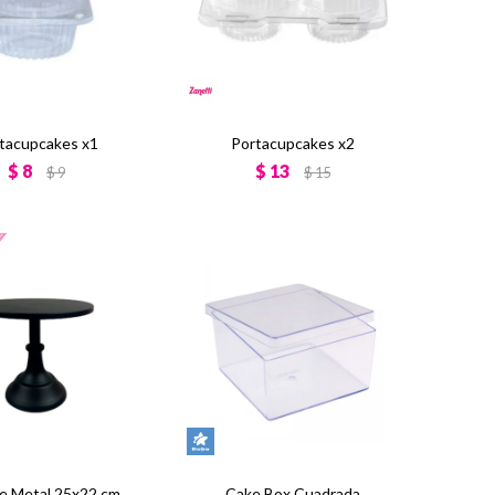
tacupcakes x1
Portacupcakes x2
$
8
$
13
$
9
$
15
e Metal 25x22 cm
Cake Box Cuadrada