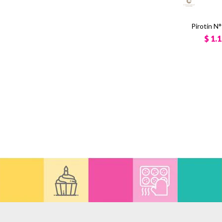
Pirotín N
$
1.