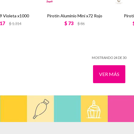
°9 Violeta x1000
Pirotín Aluminio Mini x72 Rojo
Pirot
117
$
73
$
1.314
$
86
MOSTRANDO
24
DE
30
VER MÁS