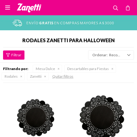

RODALES ZANETTI PARA HALLOWEEN
Recomendados
Filtrando por:
Mesa Dulce
Descartables para Fiestas
Rodales
Zanetti
Quitar filtros