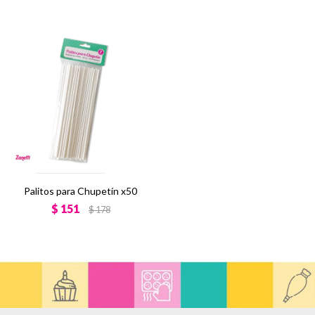
Palitos para Chupetín x50
$
151
$
178