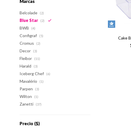
Marcas
Belcolade
(2)
Blue Star
(2)
BWB
(4)
Configraf
(5)
Cake B
Cromus
(2)
Decor
(3)
Fleibor
(11)
Harald
(3)
Iceberg Chef
(6)
Mavalério
(1)
Parpen
(3)
Wilton
(1)
Zanetti
(37)
Precio
($)