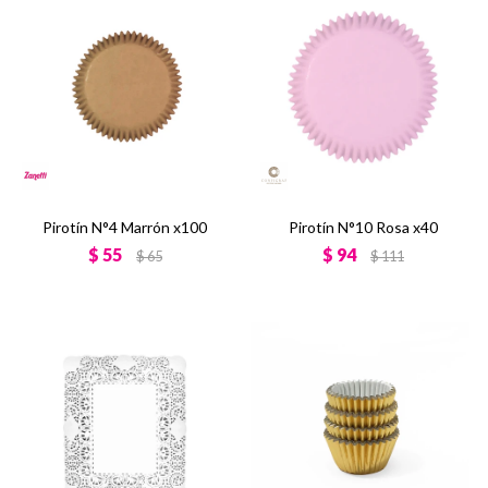
Pirotín N°4 Marrón x100
Pirotín N°10 Rosa x40
$
55
$
94
$
65
$
111