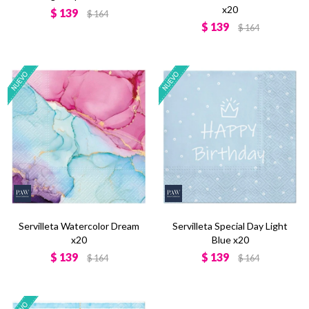
x20
$
139
$
164
$
139
$
164
Servilleta Watercolor Dream
Servilleta Special Day Light
x20
Blue x20
$
139
$
139
$
164
$
164