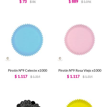
$
73
$
889
$
86
$
1.046
Pirotín N°9 Celeste x1000
Pirotín N°9 Rosa Viejo x1000
$
1.117
$
1.117
$
1.314
$
1.314