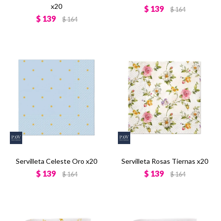
x20
$
139
$
164
$
139
$
164
Servilleta Celeste Oro x20
Servilleta Rosas Tiernas x20
$
139
$
139
$
164
$
164