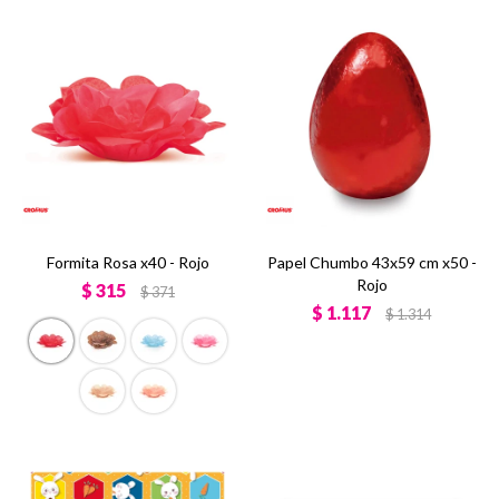
Formita Rosa x40 - Rojo
Papel Chumbo 43x59 cm x50 -
Rojo
$
315
$
371
$
1.117
$
1.314