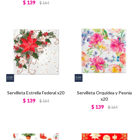
$
139
$
164
Servilleta Estrella Federal x20
Servilleta Orquídea y Peonía
x20
$
139
$
164
$
139
$
164