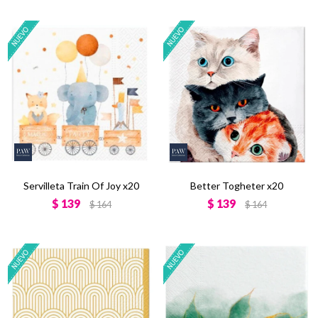
Servilleta Train Of Joy x20
Better Togheter x20
$
139
$
139
$
164
$
164