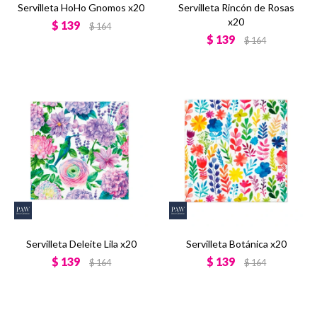
Servilleta HoHo Gnomos x20
Servilleta Rincón de Rosas
x20
$
139
$
164
$
139
$
164
Servilleta Deleite Lila x20
Servilleta Botánica x20
$
139
$
139
$
164
$
164