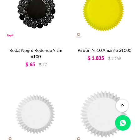
Rodal Negro Redondo 9 cm
Pirotín N°10 Amarillo x1000
x100
$
1.835
$
2.159
$
65
$
77