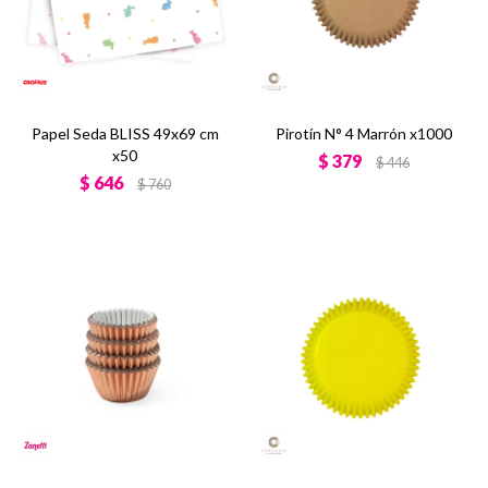
Papel Seda BLISS 49x69 cm
Pirotín N° 4 Marrón x1000
x50
$
379
$
446
$
646
$
760