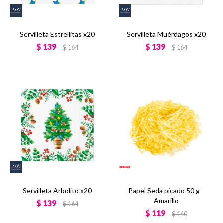
Servilleta Estrellitas x20
Servilleta Muérdagos x20
$
139
$
139
$
164
$
164
Servilleta Arbolito x20
Papel Seda picado 50 g -
Amarillo
$
139
$
164
$
119
$
140