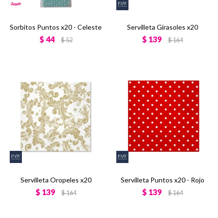
Sorbitos Puntos x20 - Celeste
Servilleta Girasoles x20
$
44
$
139
$
52
$
164
Servilleta Oropeles x20
Servilleta Puntos x20 - Rojo
$
139
$
139
$
164
$
164