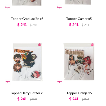
Topper Graduación x5
Topper Gamer x5
$
241
$
241
$
284
$
284
Topper Harry Potter x5
Topper Granja x5
$
241
$
241
$
284
$
284