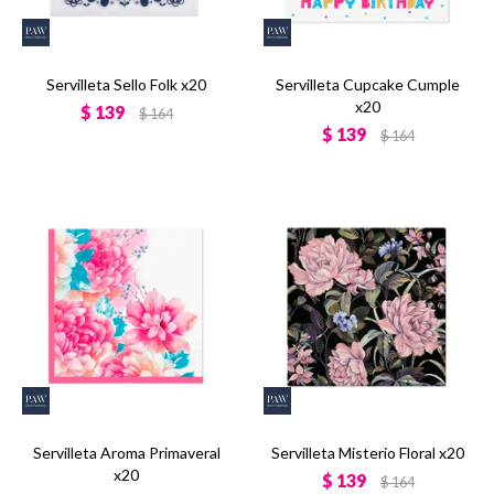
Servilleta Sello Folk x20
Servilleta Cupcake Cumple
x20
$
139
$
164
$
139
$
164
Servilleta Aroma Primaveral
Servilleta Misterio Floral x20
x20
$
139
$
164