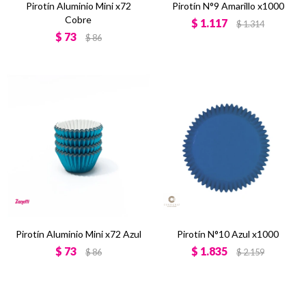
Pirotín Aluminio Mini x72
Pirotín N°9 Amarillo x1000
Cobre
$
1.117
$
1.314
$
73
$
86
Pirotín Aluminio Mini x72 Azul
Pirotín N°10 Azul x1000
$
73
$
1.835
$
86
$
2.159