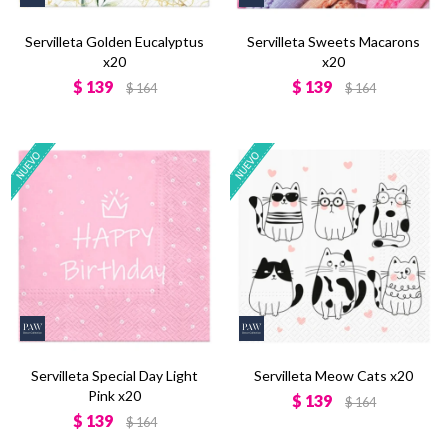
Servilleta Golden Eucalyptus
Servilleta Sweets Macarons
x20
x20
$
139
$
139
$
164
$
164
Servilleta Special Day Light
Servilleta Meow Cats x20
Pink x20
$
139
$
164
$
139
$
164