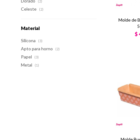
Dorado
(2)
Celeste
(2)
Molde de B
5
Material
$
Silicona
(3)
Apto para horno
(2)
Papel
(3)
Metal
(1)
Molde Bud