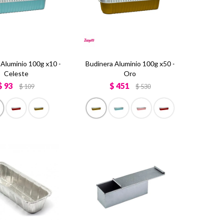
 Aluminio 100g x10 -
Budinera Aluminio 100g x50 -
Celeste
Oro
$
93
$
451
$
109
$
530