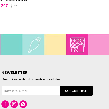
$
247
$
290
NEWSLETTER
¡Suscribite y recibí todas nuestras novedades!
SUSCRIBIRME


