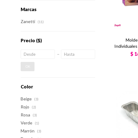
Marcas
Zanetti
(11)
Moldes
Precio
($)
Individuale
$
1
OK
Color
Beige
(3)
Rojo
(2)
Rosa
(3)
Verde
(1)
Marrón
(3)