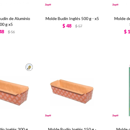
udin de Aluminio
Molde Budín Inglés 500 g - x5
Molde de
00 g x5
$
48
$
57
48
$
$
56
ín Inglés 300 g
Molde Budín Inglés 150 g -
Molde d