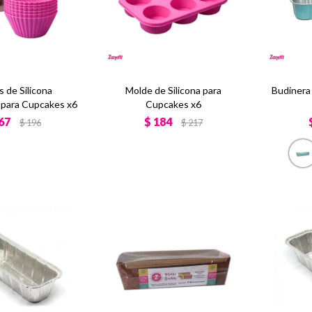
 de Silicona
Molde de Silicona para
Budinera
s para Cupcakes x6
Cupcakes x6
67
$
184
$
196
$
217