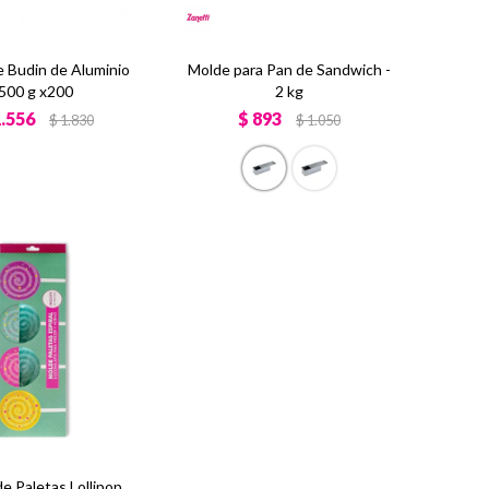
 Budin de Aluminio
Molde para Pan de Sandwich -
500 g x200
2 kg
1.556
$
893
$
1.830
$
1.050
e Paletas Lollipop