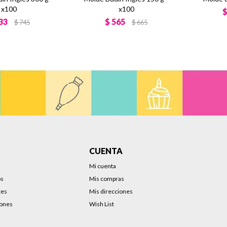
x100
x100
33
$
565
$
745
$
665
CUENTA
Mi cuenta
os
Mis compras
tes
Mis direcciones
iones
Wish List