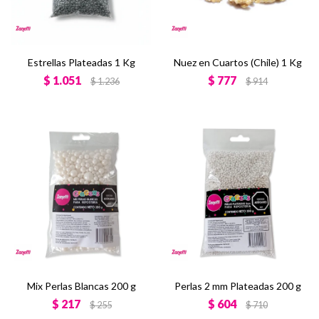
Estrellas Plateadas 1 Kg
Nuez en Cuartos (Chile) 1 Kg
$
1.051
$
777
$
1.236
$
914
Mix Perlas Blancas 200 g
Perlas 2 mm Plateadas 200 g
$
217
$
604
$
255
$
710