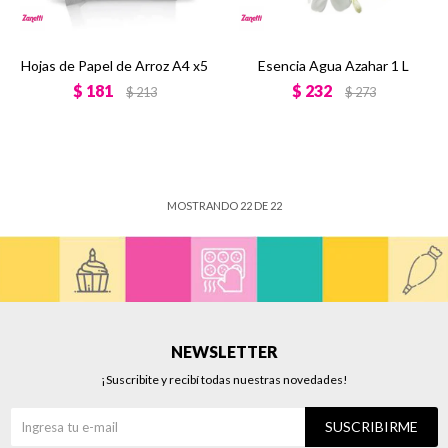
Hojas de Papel de Arroz A4 x5
Esencia Agua Azahar 1 L
$
181
$
232
$
213
$
273
MOSTRANDO
22
DE
22
NEWSLETTER
¡Suscribite y recibí todas nuestras novedades!
SUSCRIBIRME