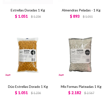
Estrellas Doradas 1 Kg
Almendras Peladas - 1 Kg
$
1.051
$
893
$
1.236
$
1.051
Dúo Estrellas Dorado 1 Kg
Mix Formas Plateadas 1 Kg
$
1.051
$
2.182
$
1.236
$
2.567