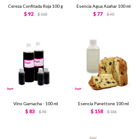
Cereza Confitada Roja 100 g
Esencia Agua Azahar 100 ml
$
92
$
77
$
108
$
90
Vino Garnacha - 100 ml
Esencia Panettone 100 ml
$
83
$
158
$
98
$
186