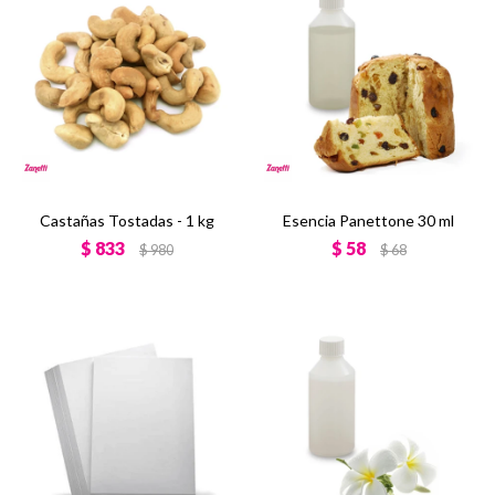
Castañas Tostadas - 1 kg
Esencia Panettone 30 ml
$
833
$
58
$
980
$
68