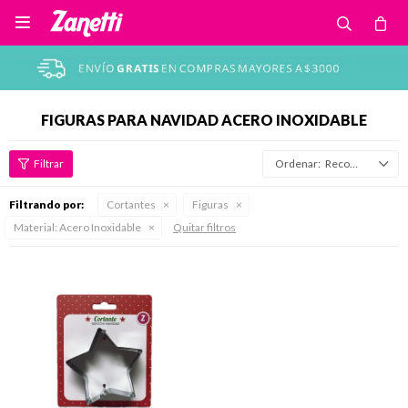

FIGURAS PARA NAVIDAD ACERO INOXIDABLE
Recomendados
Filtrando por:
Cortantes
Figuras
Material:
Acero Inoxidable
Quitar filtros