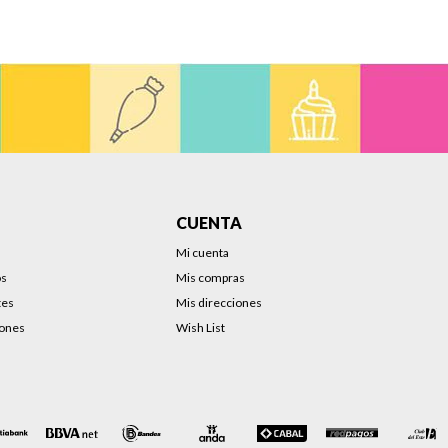
CUENTA
Mi cuenta
os
Mis compras
tes
Mis direcciones
iones
Wish List