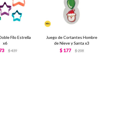
oble Filo Estrella
Juego de Cortantes Hombre
x6
de Nieve y Santa x3
73
$
177
$
439
$
208