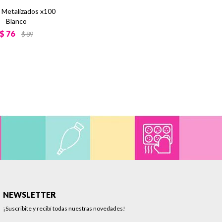
s Metalizados x100
Blanco
$
76
$
89
NEWSLETTER
¡Suscribite y recibí todas nuestras novedades!