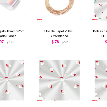
galo 18mm x25m -
Hilo de Papel x10m -
Bolsas p
ado Blanco
Oro/Blanco
LLE
07
$
78
$
126
$
92