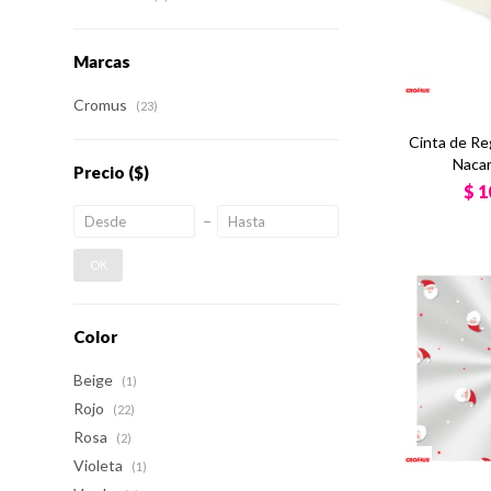
Marcas
Cromus
(23)
Cinta de Re
Nacar
Precio
($)
$
1
OK
Color
Beige
(1)
Rojo
(22)
Rosa
(2)
Violeta
(1)