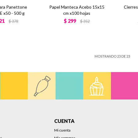
para Panettone
Papel Manteca Acebo 15x15
Cierre
 x50 - 500 g
cm x100 hojas
21
$
299
$
378
$
352
MOSTRANDO
23
DE
23
CUENTA
Mi cuenta
os
Mis compras