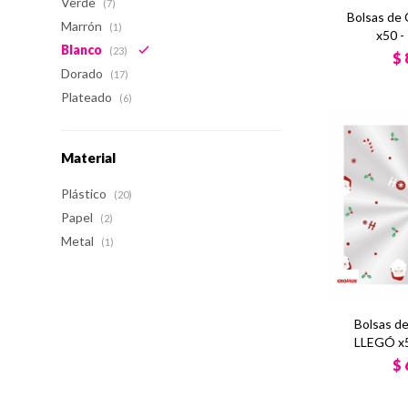
Verde
(7)
Bolsas de
Marrón
(1)
x50 -
Blanco
(23)
$
Dorado
(17)
Plateado
(6)
Material
Plástico
(20)
Papel
(2)
Metal
(1)
Bolsas d
LLEGÓ x5
$