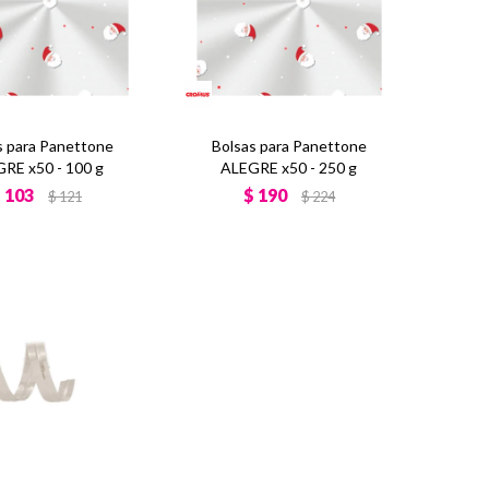
s para Panettone
Bolsas para Panettone
RE x50 - 100 g
ALEGRE x50 - 250 g
$
103
$
190
$
121
$
224