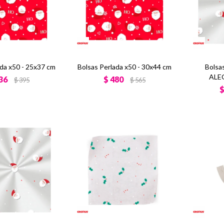
ada x50 - 25x37 cm
Bolsas Perlada x50 - 30x44 cm
Bolsa
ALEG
36
$
480
$
395
$
565