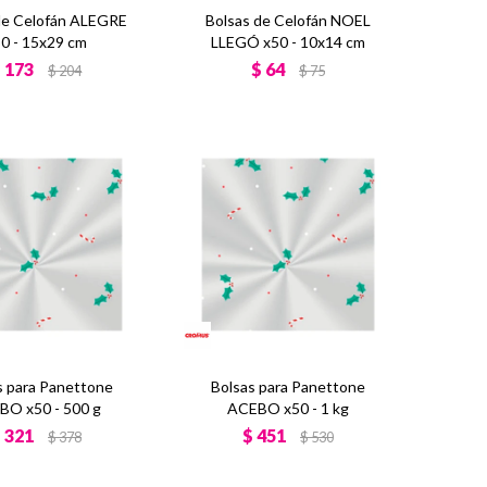
de Celofán ALEGRE
Bolsas de Celofán NOEL
0 - 15x29 cm
LLEGÓ x50 - 10x14 cm
$
173
$
64
$
204
$
75
s para Panettone
Bolsas para Panettone
BO x50 - 500 g
ACEBO x50 - 1 kg
$
321
$
451
$
378
$
530