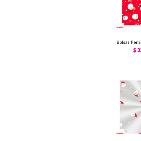
Bolsas Perl
$
3