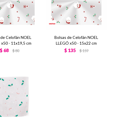
 de Celofán NOEL
Bolsas de Celofán NOEL
x50 - 11x19,5 cm
LLEGÓ x50 - 15x22 cm
$
68
$
135
$
80
$
159