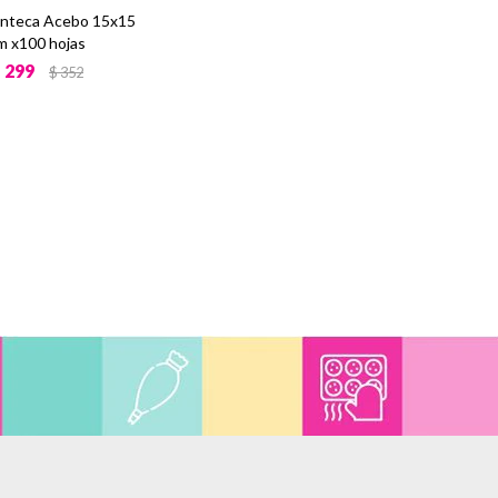
anteca Acebo 15x15
m x100 hojas
$
299
$
352