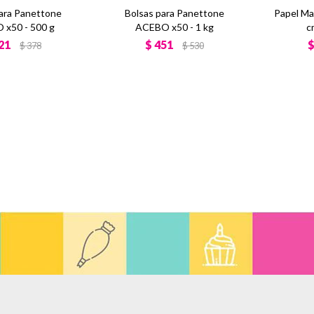
para Panettone
Bolsas para Panettone
Papel M
x50 - 500 g
ACEBO x50 - 1 kg
c
21
$
451
$
378
$
530