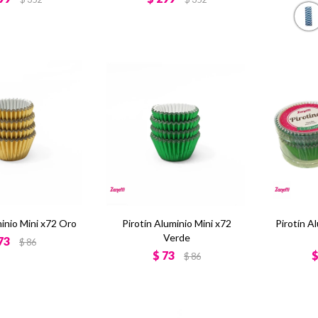
minio Mini x72 Oro
Pirotín Aluminio Mini x72
Pirotín A
Verde
73
$
86
$
73
$
86