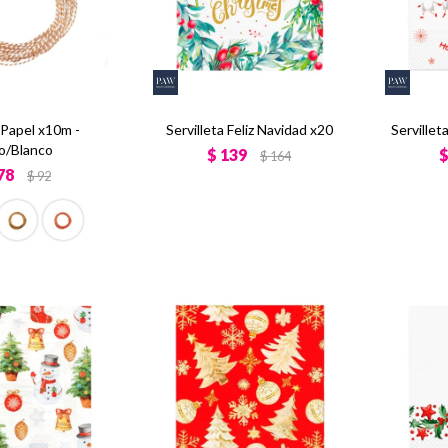
 Papel x10m -
Servilleta Feliz Navidad x20
Serville
o/Blanco
$
139
$
164
78
$
92