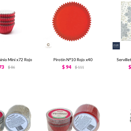
inio Mini x72 Rojo
Pirotín N°10 Rojo x40
Servill
73
$
94
$
86
$
111