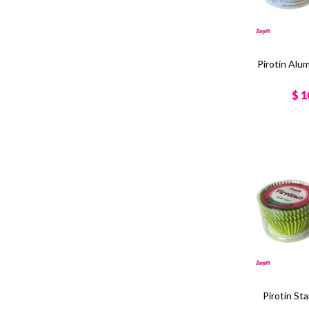
Pirotín Alu
$
1
Pirotín St