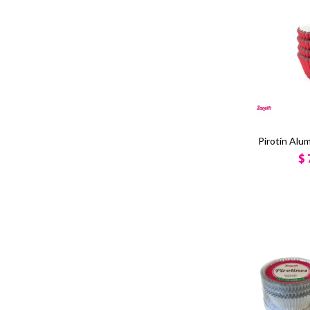
Pirotín Alum
$