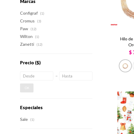
Marcas
Configraf
(1)
Cromus
(3)
Paw
(12)
Wilton
(1)
Hilo de
Zanetti
Or
(12)
$
Precio
($)
OK
Especiales
Sale
(1)