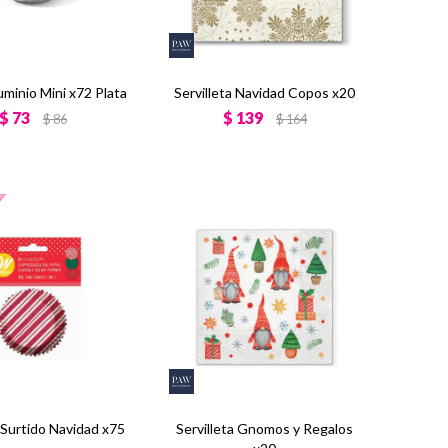
uminio Mini x72 Plata
Servilleta Navidad Copos x20
$
73
$
139
$
86
$
164
 Surtido Navidad x75
Servilleta Gnomos y Regalos