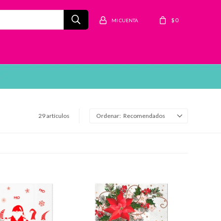
$
0
29 artículos
Recomendados