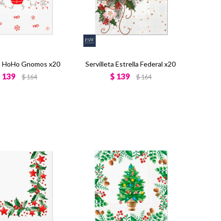
ta HoHo Gnomos x20
Servilleta Estrella Federal x20
$
139
$
139
$
164
$
164