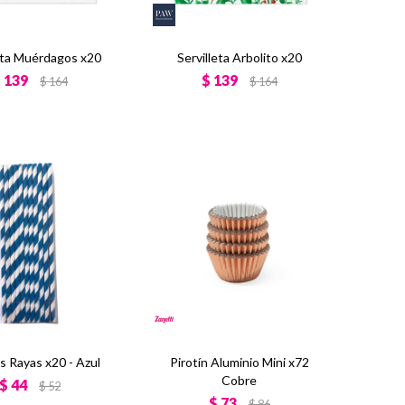
leta Muérdagos x20
Servilleta Arbolito x20
$
139
$
139
$
164
$
164
s Rayas x20 - Azul
Pirotín Aluminio Mini x72
Cobre
$
44
$
52
$
73
$
86