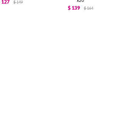
x20
$
127
$
149
$
139
$
164