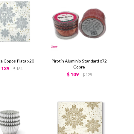
eta Copos Plata x20
Pirotín Aluminio Standard x72
Cobre
$
139
$
164
$
109
$
128