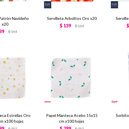
 Patrón Navideño
Servilleta Arbolitos Oro x20
Servil
x20
$
139
$
164
39
$
164
eca Estrellas Oro
Papel Manteca Acebo 15x15
Sorbito
m x100 hojas
cm x100 hojas
99
$
299
$
352
$
352