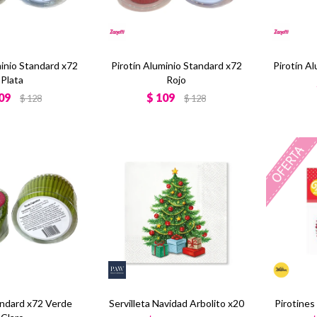
minio Standard x72
Pirotín Aluminio Standard x72
Pirotín Al
Plata
Rojo
09
$
109
$
128
$
128
andard x72 Verde
Servilleta Navidad Arbolito x20
Pirotines