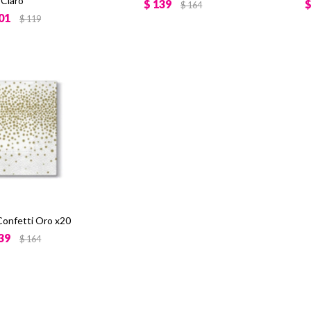
Claro
$
139
$
164
01
$
119
 Confetti Oro x20
39
$
164